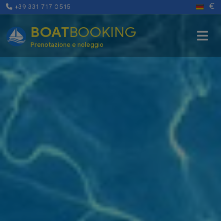
€
+39 331 717 0515
BOAT
BOOKING
Prenotazione e noleggio