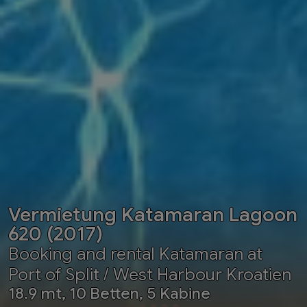
Vermietung Katamaran Lagoon
620 (2017)
Booking and rental Katamaran at
Port of Split / West Harbour Kroatien
18.9 mt, 10 Betten, 5 Kabine