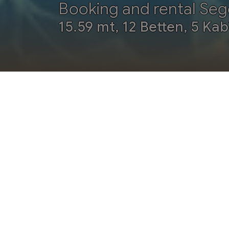
Booking and rental Sege
15.59 mt, 12 Betten, 5 Kab
OFFERTE
OKTOBER 2026
NOVEMBER 20