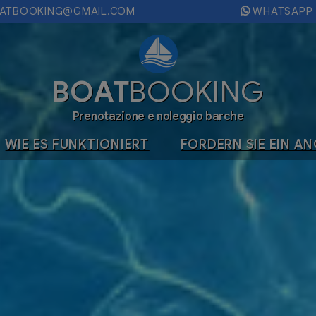
OATBOOKING@GMAIL.COM
WHATSAPP
BOAT
BOOKING
Prenotazione e noleggio barche
WIE ES FUNKTIONIERT
FORDERN SIE EIN A