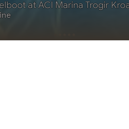
lboot at ACI Marina Trogir Kro
ine
SCHEDA
26
DEZEMBER 2026
JANUAR 2027
FEBRUAR
MAI 2027
JUNI 2027
JULI 2027