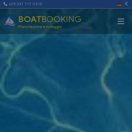
€
+39 331 717 0515
BOAT
BOOKING
Prenotazione e noleggio