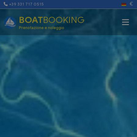
€
+39 331 717 0515
BOAT
BOOKING
Prenotazione e noleggio