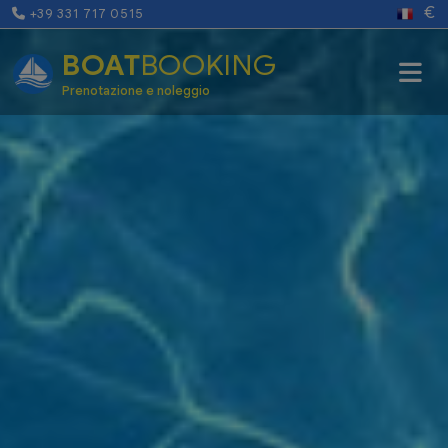
€
+39 331 717 0515
BOAT
BOOKING
Prenotazione e noleggio