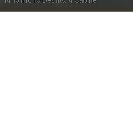
14.15 mt, 10 Des lits, 4 Cabine
OFFERTE
SCHEDA
SERVIZI
AOÛT 2026
OCTOBRE 2026
NOVEMBRE 2026
DÉCEMBRE 2026
JANVIER 2027
FÉVRIER 2027
MARS 2027
AVRIL 2027
MAI 2027
JUIN 2027
JUILLET 2027
Adresse Internet Voilier Dufour 460 Grand