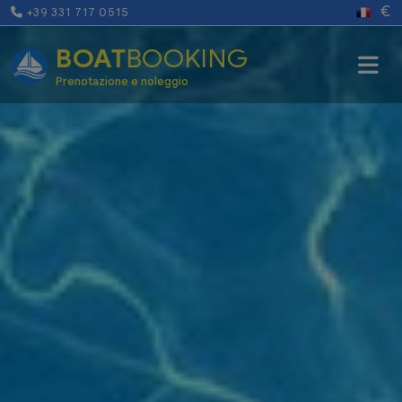
€
+39 331 717 0515
BOAT
BOOKING
Prenotazione e noleggio