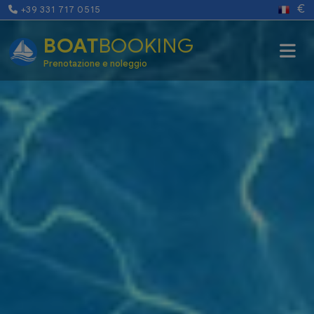
€
+39 331 717 0515
BOAT
BOOKING
Prenotazione e noleggio