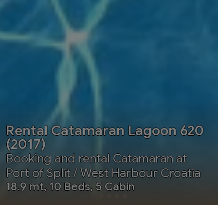
Rental Catamaran Lagoon 620
(2017)
Booking and rental Catamaran at
Port of Split / West Harbour Croatia
18.9 mt, 10 Beds, 5 Cabin