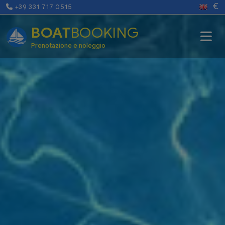
€
+39 331 717 0515
BOAT
BOOKING
Prenotazione e noleggio