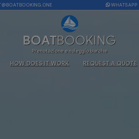
T@BOATBOOKING.ONE
WHATSAPP
BOAT
BOOKING
Prenotazione e noleggio barche
HOW DOES IT WORK
REQUEST A QUOTE