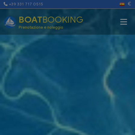
€
+39 331 717 0515
BOAT
BOOKING
Prenotazione e noleggio