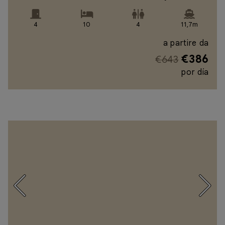
4
10
4
11,7m
a partire da
€386
€643
por día