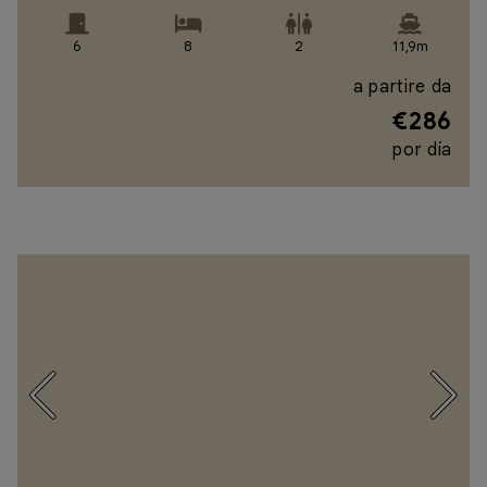
6
8
2
11,9m
a partire da
€286
por día