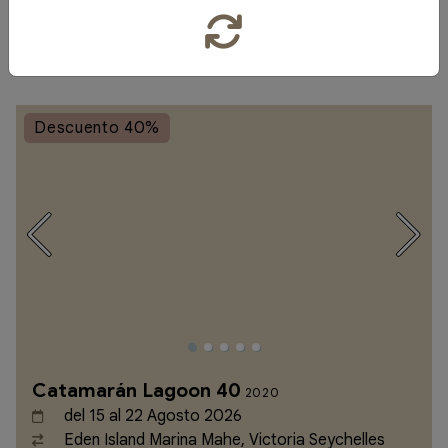
por día
Descuento 40%
Catamarán Lagoon 40
2020
del 15 al 22 Agosto 2026
Eden Island Marina Mahe, Victoria Seychelles