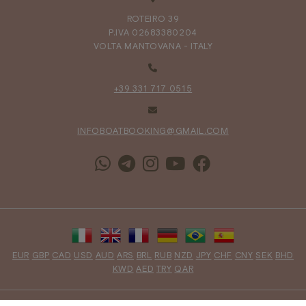
ROTEIRO 39
P.IVA 02683380204
VOLTA MANTOVANA - ITALY
+39 331 717 0515
INFOBOATBOOKING@GMAIL.COM
EUR
GBP
CAD
USD
AUD
ARS
BRL
RUB
NZD
JPY
CHF
CNY
SEK
BHD
KWD
AED
TRY
QAR