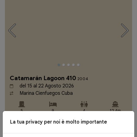
Catamarán Lagoon 410
2004
del 15 al 22 Agosto 2026
Marina Cienfuegos Cuba
5
9
4
12,4m
La tua privacy per noi è molto importante
a partire da
x
€371