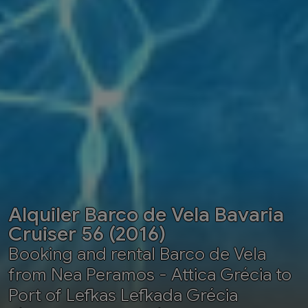
Alquiler Barco de Vela Bavaria
Cruiser 56 (2016)
Booking and rental Barco de Vela
from Nea Peramos - Attica Grécia to
Port of Lefkas Lefkada Grécia