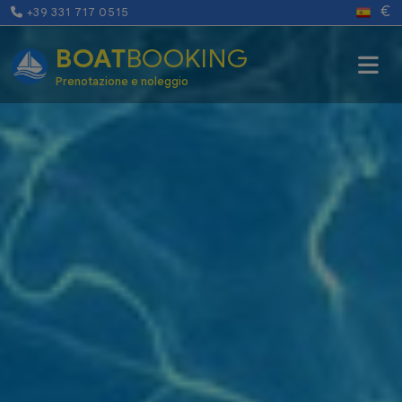
€
+39 331 717 0515
BOAT
BOOKING
Prenotazione e noleggio