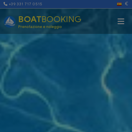
€
+39 331 717 0515
BOAT
BOOKING
Prenotazione e noleggio