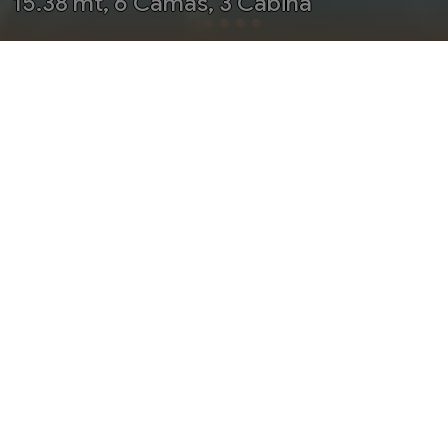
15.38 mt, 6 Camas, 3 Cabina
OFFERTE
SCHEDA
SERVIZI
AGOSTO 2026
SETEMBER 2026
OCTUBRE 2026
NOVIEMBRE 2026
DICIEMBRE 2026
ENERO 2027
FEBRERO 2027
MARCHA 2027
ABRIL 2027
MAYO 2027
JUNIO 2027
JULIO 2027