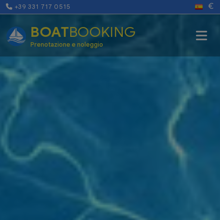
€
+39 331 717 0515
BOAT
BOOKING
Prenotazione e noleggio