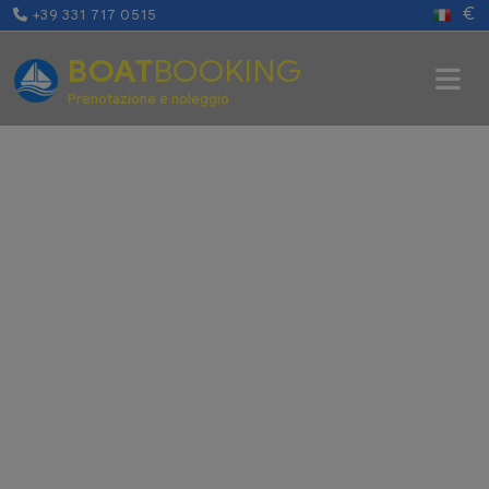
€
+39 331 717 0515
BOAT
BOOKING
Prenotazione e noleggio