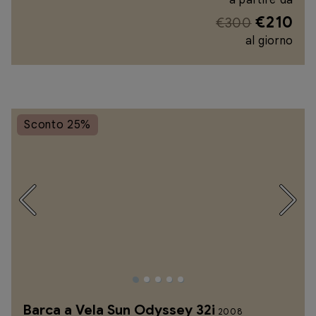
a partire da
€210
€300
al giorno
Sconto 25%
Barca a Vela Sun Odyssey 32i
2008