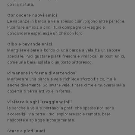
con la natura.
Conoscere nuovi amici
Le vacanze in barca a vela spesso coinvolgono altre persone.
Puoi fare amicizia con i tuoi compagni di viaggio e
condividere esperienze uniche con loro.
Cibo e bevande unici
Mangiare e bere a bordo di una barca a vela ha un sapore
speciale. Puoi gustare piatti freschi e vini locali in posti unici,
come una baia isolata o un porto pittoresco.
Rimanere in forma divertendosi
Manovrare una barca a vela richiede sforzo fisico, ma è
anche divertente. Sollevare vele, tirare cime e muoversi sulla
coperta ti terrà attivo e in forma.
Visitare luoghi irraggiungibili
le barche a vela ti portano in posti che spesso non sono
accessibili via terra. Puoi esplorare isole remote, baie
nascoste e spiagge incontaminate.
Stare a piedi nudi