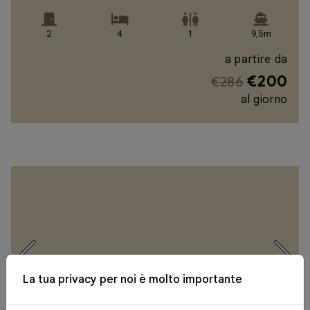
2
4
1
9,5m
a partire da
€200
€286
al giorno
La tua privacy per noi è molto importante
x