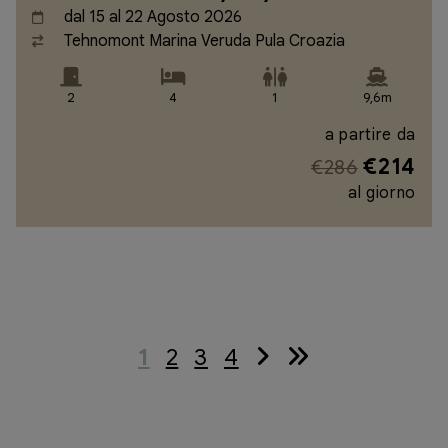
dal 15 al 22 Agosto 2026
Tehnomont Marina Veruda Pula Croazia
2
4
1
9,6m
a partire da
€214
€286
al giorno
1
2
3
4