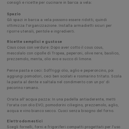
consigli e ricette per cucinare in barca a vela:
Spazio
Gli spazi in barca a vela possono essere ridotti, quindi
ottimizza l’organizzazione. Installa armadietti sicuri per
riporre utensili, pentole e ingredienti.
Ricette semplici e gustose
Cous cous con verdure: Dopo aver cotto il cous cous,
mescolalo con cipolle di Tropea, peperoni, olive nere, basilico,
prezzemolo, menta, olio evo e succo di limone.
Penne pasta e ceci: Soffriggi olio, aglio e peperoncino, poi
aggiungi pomodori, ceci ben scolati e rosmarino tritato. Scola
la pasta al dente e saltala nel condimento con un po’ di
pecorino romano.
Orata all’acqua pazza: In una padella antiaderente, metti
l’orata con olio EVO, pomodorini ciliegino, prezzemolo, aglio,
acqua e vino bianco secco. Cuoci senza bisogno del forno.
Elettrodomestici
Scegli fornelli, forni e frigoriferi compatti progettati per l’uso