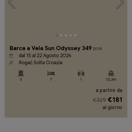
Barca a Vela Sun Odyssey 349
2015
dal 15 al 22 Agosto 2026
Rogač Solta Croazia
3
7
1
10,3m
a partire da
€181
€329
al giorno