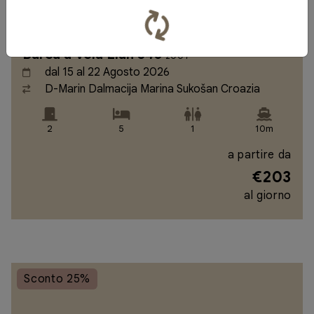
Barca a Vela Elan 340
2007
dal 15 al 22 Agosto 2026
D-Marin Dalmacija Marina Sukošan Croazia
2
5
1
10m
a partire da
€203
al giorno
Sconto 25%