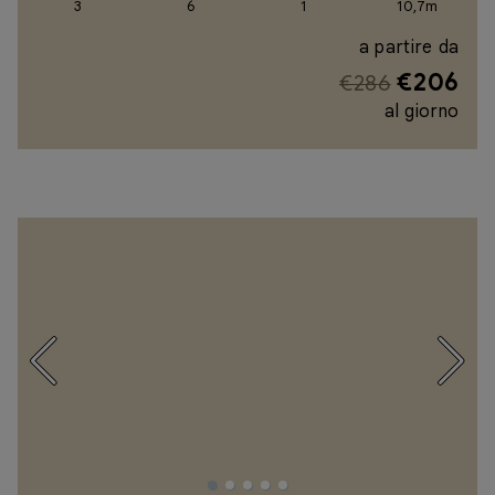
3
6
1
10,7m
a partire da
€206
€286
al giorno