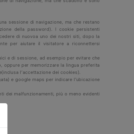
sione di navigazione, ma che scadono e sono
i una sessione di navigazione, ma che restano
zione della password). I cookie persistenti
ccedere di nuovoa uno dei nostri siti, dopo la
e per aiutare il visitatore a riconnettersi
cnici e di sessione, ad esempio per evitare che
o, oppure per memorizzare la lingua preferita
(inclusa l’accettazione dei cookies).
egata) e google maps per indicare l’ubicazione
enti dei malfunzionamenti, più o meno evidenti
TI