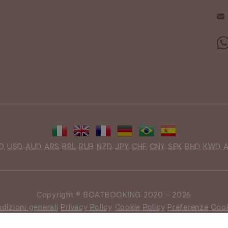
D
USD
AUD
ARS
BRL
RUB
NZD
JPY
CHF
CNY
SEK
BHD
KWD
Copyright © BOATBOOKING 2020 - 2026
dizioni generali
Privacy Policy
Cookie Policy
Preferenze Coo