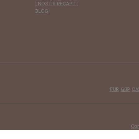
I NOSTRI RECAPITI
BLOG
EUR
GBP
CA
Con