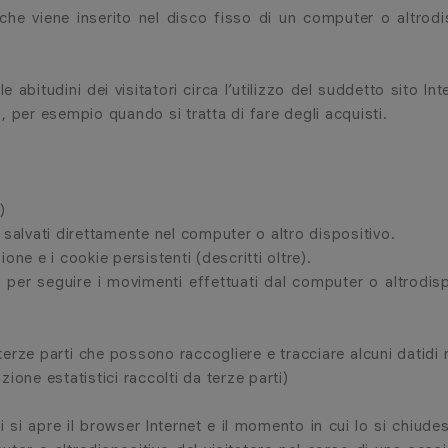
he viene inserito nel disco fisso di un computer o altrodisp
 abitudini dei visitatori circa l’utilizzo del suddetto sito Int
o, per esempio quando si tratta di fare degli acquisti.
)
salvati direttamente nel computer o altro dispositivo.
ne e i cookie persistenti (descritti oltre).
i per seguire i movimenti effettuati dal computer o altrodispo
terze parti che possono raccogliere e tracciare alcuni datidi na
zione estatistici raccolti da terze parti)
i si apre il browser Internet e il momento in cui lo si chiude