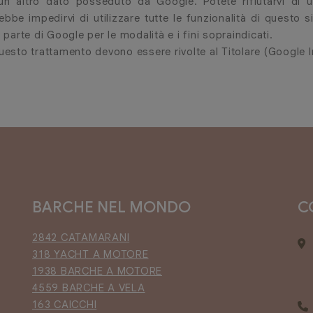
un altro dato posseduto da Google. Potete rifiutarvi di 
be impedirvi di utilizzare tutte le funzionalità di questo s
parte di Google per le modalità e i fini sopraindicati.
 questo trattamento devono essere rivolte al Titolare (Google I
BARCHE NEL MONDO
C
2842 CATAMARANI
318 YACHT A MOTORE
1938 BARCHE A MOTORE
4559 BARCHE A VELA
163 CAICCHI