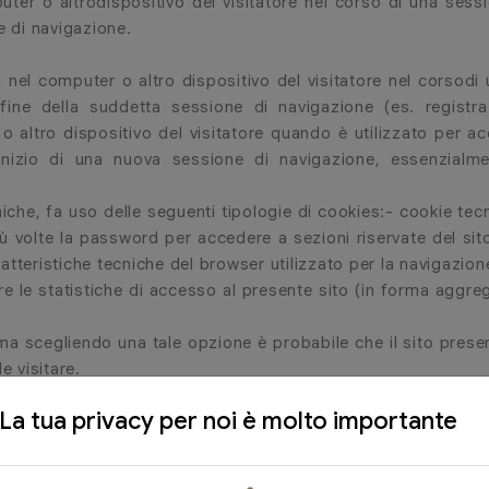
ter o altrodispositivo del visitatore nel corso di una ses
e di navigazione.
 nel computer o altro dispositivo del visitatore nel corsod
ine della suddetta sessione di navigazione (es. registra
o altro dispositivo del visitatore quando è utilizzato per a
inizio di una nuova sessione di navigazione, essenzialment
niche, fa uso delle seguenti tipologie di cookies:- cookie te
ù volte la password per accedere a sezioni riservate del sit
tteristiche tecniche del browser utilizzato per la navigazione
are le statistiche di accesso al presente sito (in forma aggr
s, ma scegliendo una tale opzione è probabile che il sito pres
e visitare.
La tua privacy per noi è molto importante
x
TATISTICI RACCOLTI DA TERZE PAR