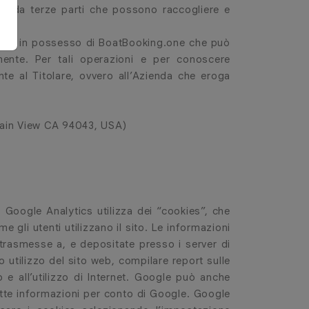
titi da terze parti che possono raccogliere e
amente in possesso di BoatBooking.one che può
amente. Per tali operazioni e per conoscere
nte al Titolare, ovvero all’Azienda che eroga
tain View CA 94043, USA)
 Google Analytics utilizza dei “cookies”, che
 gli utenti utilizzano il sito. Le informazioni
 trasmesse a, e depositate presso i server di
o utilizzo del sito web, compilare report sulle
eb e all’utilizzo di Internet. Google può anche
dette informazioni per conto di Google. Google