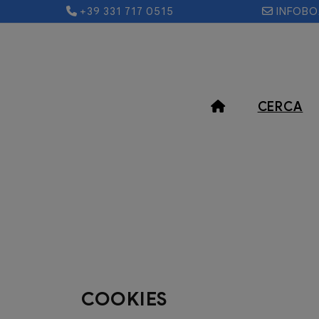
+39 331 717 0515
INFOB
CERCA
COOKIES