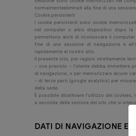
sessione sono cookie memorizzati nel compu
normalmenteeliminati alla fine di una session
Cookie persistenti
I cookie persistenti sono cookie memorizzati
nel computer o altro dispositivo dopo la f
permettono aisiti di riconoscere il computer 
fine di una sessione di navigazione e all’
rapidamente al nostro sito.
Il presente sito, per ragioni strettamente tec
– ove previsto – l’utente debba immettere pi
di navigazione, o per memorizzare alcune cara
- di terze parti (google analytics) per misur
della sede.
È possibile disattivare l’utilizzo dei cookie
a seconda della sezione del sito che si intend
DATI DI NAVIGAZIONE E S