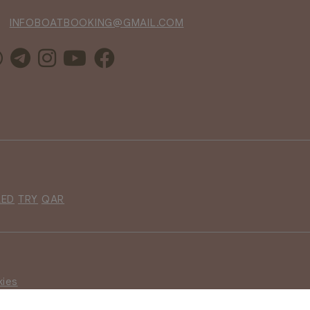
INFOBOATBOOKING@GMAIL.COM
AED
TRY
QAR
kies