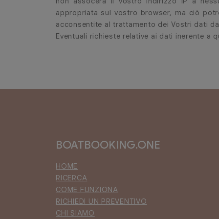
non assocerà il vostro indirizzo IP a ness
appropriata sul vostro browser, ma ciò potreb
acconsentite al trattamento dei Vostri dati da 
Eventuali richieste relative ai dati inerente a
BOATBOOKING.ONE
HOME
RICERCA
COME FUNZIONA
RICHIEDI UN PREVENTIVO
CHI SIAMO