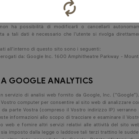
sito utilizza strumenti di analisi statistica erogati e ges
erse rispetto al gestore del sito, tali dati non sono fisic
 non ha possibilità di modificarli o cancellarli autonom
a a tali dati è necessario che l’utente si rivolga direttame
ati all’interno di questo sito sono i seguenti:
 erogati da: Google Inc. 1600 Amphitheatre Parkway - Moun
 A GOOGLE ANALYTICS
n servizio di analisi web fornito da Google, Inc. (“Google”).
Vostro computer per consentire al sito web di analizzare come
eb da parte Vostra (compreso il Vostro indirizzo IP) verranno
este informazioni allo scopo di tracciare e esaminare il Vostr
to web e fornire altri servizi relativi alle attività del sito w
ò sia imposto dalla legge o laddove tali terzi trattino le sud