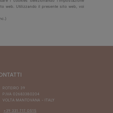
usare i cookies selezionando l’impostazione
ito web. Utilizzando il presente sito web, voi
nc.)
ONTATTI
ROTEIRO 39
P.IVA 02683380204
VOLTA MANTOVANA - ITALY
+39 331 717 0515